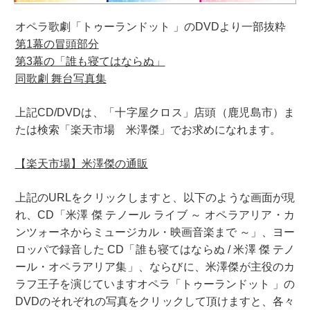
オペラ歌劇「トゥーランドット 」のDVDより一部抜粋
第1幕の冒頭部分
第3幕の「誰も寝てはならぬ」
同歌劇 舞台写真集
上記CD/DVDは、「十字屋クロス」店頭（鹿児島市）ま
たは検索「楽天市場 米澤傑」でお求めになれます。
【楽天市場】米澤傑の通販
上記のURLをクリックしますと、以下のような画面が現
れ、CD「米澤 傑 テノール ライブ ～ オペラアリア・カ
ンツォーネからミュージカル・映画音楽まで ～」、ヨー
ロッパで録音した CD「誰も寝てはならぬ / 米澤 傑 テノ
ール・オペラアリア集」、ならびに、米澤傑が主役のカ
ラフ王子を演じていますオペラ「トゥーランドット 」の
DVDのそれぞれの写真をクリックして頂けますと、各々