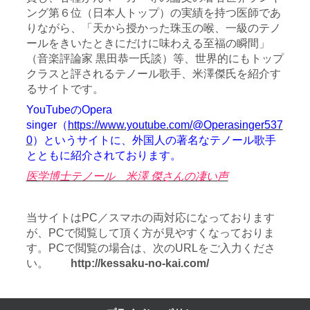
ング第６位（日本人トップ）の実績を持つ医師であ
りながら、「天から授かった珠玉の喉、一級のテノ
ールをきいたときにだけに味わえる至福の瞬間」
（音楽評論家 黒田恭一氏談）等、世界的にもトップ
クラスと評されるテノール歌手、米澤傑氏を紹介す
るサイトです。
YouTubeのOpera
singer（
https://www.youtube.com/@Operasinger537
0
）というサイトに、外国人の著名なテノール歌手
とともに紹介されております。
医学博士テノール 米澤 傑さんの凄い声
当サイトはPC／スマホの両対応になっております
が、PCで閲覧して頂く方が見やすくなっておりま
す。PCで閲覧の場合は、次のURLをご入力くださ
い。
http://kessaku-no-kai.com/